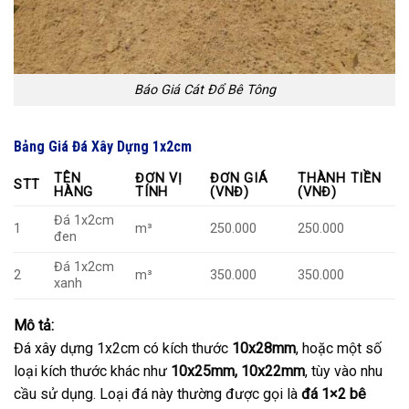
Báo Giá Cát Đổ Bê Tông
Bảng Giá Đá Xây Dựng 1x2cm
TÊN
ĐƠN VỊ
ĐƠN GIÁ
THÀNH TIỀN
STT
HÀNG
TÍNH
(VNĐ)
(VNĐ)
Đá 1x2cm
1
m³
250.000
250.000
đen
Đá 1x2cm
2
m³
350.000
350.000
xanh
Mô tả:
Đá xây dựng 1x2cm có kích thước
10x28mm
, hoặc một số
loại kích thước khác như
10x25mm, 10x22mm
, tùy vào nhu
cầu sử dụng. Loại đá này thường được gọi là
đá 1×2 bê