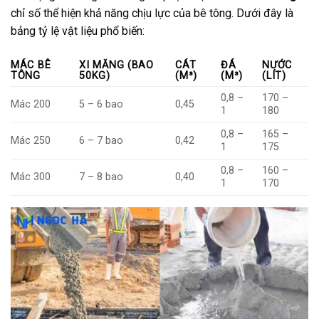
chỉ số thể hiện khả năng chịu lực của bê tông. Dưới đây là
bảng tỷ lệ vật liệu phổ biến:
MÁC BÊ
XI MĂNG (BAO
CÁT
ĐÁ
NƯỚC
TÔNG
50KG)
(M³)
(M³)
(LÍT)
0,8 –
170 –
Mác 200
5 – 6 bao
0,45
1
180
0,8 –
165 –
Mác 250
6 – 7 bao
0,42
1
175
0,8 –
160 –
Mác 300
7 – 8 bao
0,40
1
170