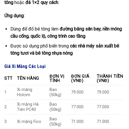
tông
hoặc
đá 1×2 quy cách
.
Ứng dụng:
Dùng để đổ bê tông làm
đường băng sân bay, nền móng
cầu cống, quốc lộ, công trình cao tầng
.
Được sử dụng phổ biến trong
các nhà máy sản xuất bê
tông tươi và bê tông nhựa nóng
.
Giá Xi Măng Các Loại
ĐƠN VỊ
ĐƠN GIÁ
THÀNH TIỀN
STT
TÊN HÀNG
TÍNH
(VNĐ)
(VNĐ)
Xi măng
Bao
1
79.000
79.000
Holcim
(50kg)
Xi măng Hà
Bao
2
77.000
77.000
Tiên PC40
(50kg)
Bao
3
Xi măng Fico
71.000
71.000
(50kg)