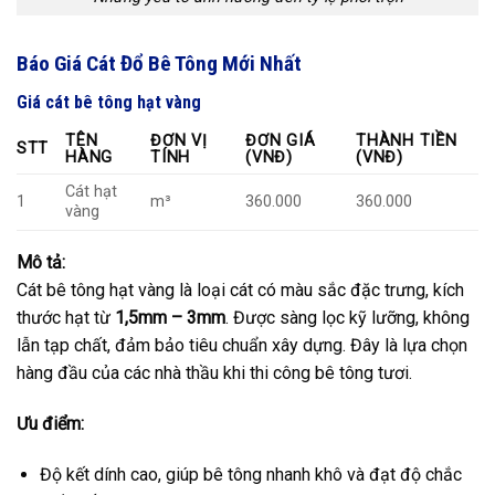
Báo Giá Cát Đổ Bê Tông Mới Nhất
Giá cát bê tông hạt vàng
TÊN
ĐƠN VỊ
ĐƠN GIÁ
THÀNH TIỀN
STT
HÀNG
TÍNH
(VNĐ)
(VNĐ)
Cát hạt
1
m³
360.000
360.000
vàng
Mô tả:
Cát bê tông hạt vàng là loại cát có màu sắc đặc trưng, kích
thước hạt từ
1,5mm – 3mm
. Được sàng lọc kỹ lưỡng, không
lẫn tạp chất, đảm bảo tiêu chuẩn xây dựng. Đây là lựa chọn
hàng đầu của các nhà thầu khi thi công bê tông tươi.
Ưu điểm:
Độ kết dính cao, giúp bê tông nhanh khô và đạt độ chắc