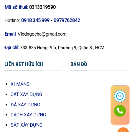
Mã số thuế:
0313219590
Hotline:
0918.345.999
-
0979762842
Email
:
Vlxdngocha@gmail.com
Địa chỉ:
833-835 Hưng Phú, Phường 9, Quận 8 , HCM
LIÊN KẾT HỮU ÍCH
BẢN ĐỒ
XI MĂNG
CÁT XÂY DỰNG
ĐÁ XÂY DỰNG
GẠCH XÂY DỰNG
SẮT XÂY DỰNG