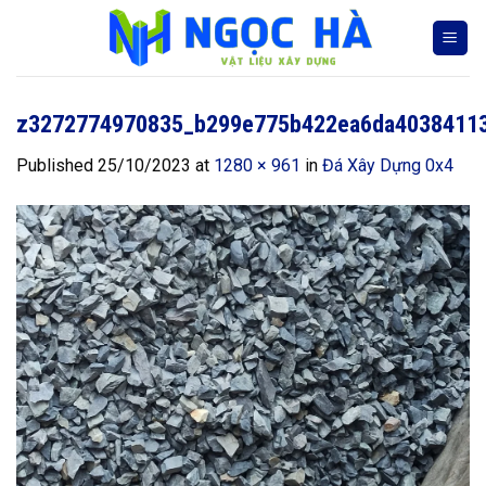
Skip
to
content
z3272774970835_b299e775b422ea6da4038411
Published
25/10/2023
at
1280 × 961
in
Đá Xây Dựng 0x4