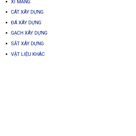
XI MĂNG
CÁT XÂY DỰNG
ĐÁ XÂY DỰNG
GẠCH XÂY DỰNG
SẮT XÂY DỰNG
VẬT LIỆU KHÁC