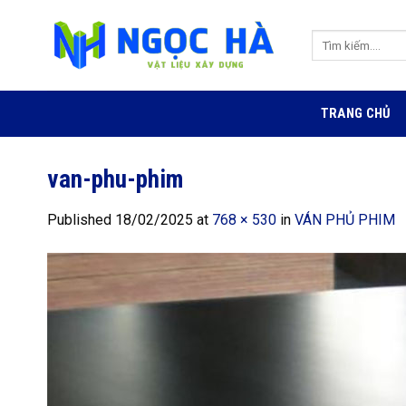
Skip
to
Tìm
content
kiếm:
TRANG CHỦ
van-phu-phim
Published
18/02/2025
at
768 × 530
in
VÁN PHỦ PHIM