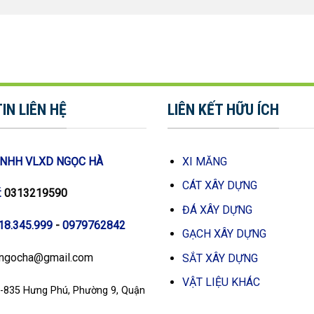
IN LIÊN HỆ
LIÊN KẾT HỮU ÍCH
TNHH VLXD NGỌC HÀ
XI MĂNG
CÁT XÂY DỰNG
:
0313219590
ĐÁ XÂY DỰNG
18.345.999
-
0979762842
GẠCH XÂY DỰNG
ngocha@gmail.com
SẮT XÂY DỰNG
VẬT LIỆU KHÁC
-835 Hưng Phú, Phường 9, Quận