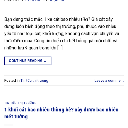
POSTED ON
21/02/2025
BY
NGỌC HÀ
Bạn đang thắc mắc 1 xe cát bao nhiêu tiền? Giá cát xây
dựng luôn biến động theo thị trường, phụ thuộc vào nhiều
yếu tố như loại cát, khối lượng, khoảng cách vận chuyển và
thời điểm mua. Cùng tìm hiểu chi tiết bảng giá mới nhất và
những lưu ý quan trọng khi […]
CONTINUE READING
→
Posted in
Tin tức thị trường
Leave a comment
TIN TỨC THỊ TRƯỜNG
1 khối cát bao nhiêu thùng bê? xây được bao nhiêu
mét tường