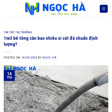
Skip
to
content
TIN TỨC THỊ TRƯỜNG
1m3 bê tông cần bao nhiêu xi cát đá chuẩn định
lượng?
POSTED ON
14/03/2025
BY
NGỌC HÀ
14
Th3