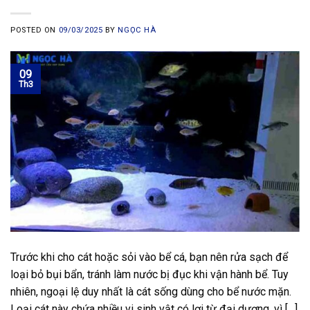
POSTED ON
09/03/2025
BY
NGỌC HÀ
09
Th3
Trước khi cho cát hoặc sỏi vào bể cá, bạn nên rửa sạch để
loại bỏ bụi bẩn, tránh làm nước bị đục khi vận hành bể. Tuy
nhiên, ngoại lệ duy nhất là cát sống dùng cho bể nước mặn.
Loại cát này chứa nhiều vi sinh vật có lợi từ đại dương, vì […]