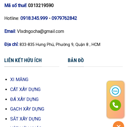
Mã số thuế:
0313219590
Hotline:
0918.345.999
-
0979762842
Email
:
Vlxdngocha@gmail.com
Địa chỉ:
833-835 Hưng Phú, Phường 9, Quận 8 , HCM
LIÊN KẾT HỮU ÍCH
BẢN ĐỒ
XI MĂNG
CÁT XÂY DỰNG
ĐÁ XÂY DỰNG
GẠCH XÂY DỰNG
SẮT XÂY DỰNG