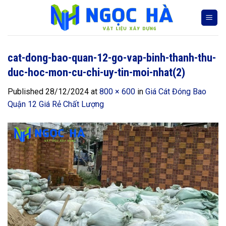
Skip
to
content
cat-dong-bao-quan-12-go-vap-binh-thanh-thu-
duc-hoc-mon-cu-chi-uy-tin-moi-nhat(2)
Published
28/12/2024
at
800 × 600
in
Giá Cát Đóng Bao
Quận 12 Giá Rẻ Chất Lượng