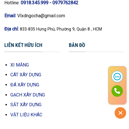
Hotline:
0918.345.999
-
0979762842
Email
:
Vlxdngocha@gmail.com
Địa chỉ:
833-835 Hưng Phú, Phường 9, Quận 8 , HCM
LIÊN KẾT HỮU ÍCH
BẢN ĐỒ
XI MĂNG
CÁT XÂY DỰNG
ĐÁ XÂY DỰNG
GẠCH XÂY DỰNG
SẮT XÂY DỰNG
VẬT LIỆU KHÁC