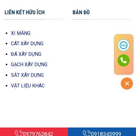
LIÊN KẾT HỮU ÍCH
BẢN ĐỒ
XI MĂNG
CÁT XÂY DỰNG
ĐÁ XÂY DỰNG
GẠCH XÂY DỰNG
SẮT XÂY DỰNG
VẬT LIỆU KHÁC
0979762842
0918345999