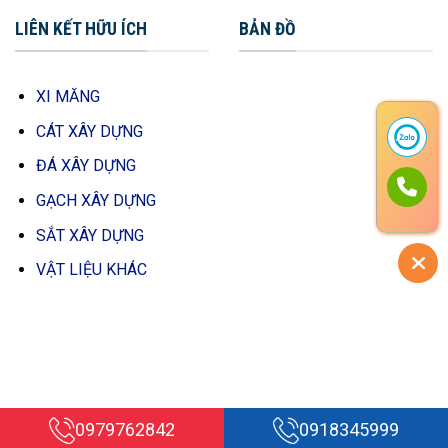
LIÊN KẾT HỮU ÍCH
BẢN ĐỒ
XI MĂNG
CÁT XÂY DỰNG
ĐÁ XÂY DỰNG
GẠCH XÂY DỰNG
SẮT XÂY DỰNG
VẬT LIỆU KHÁC
0979762842
0918345999