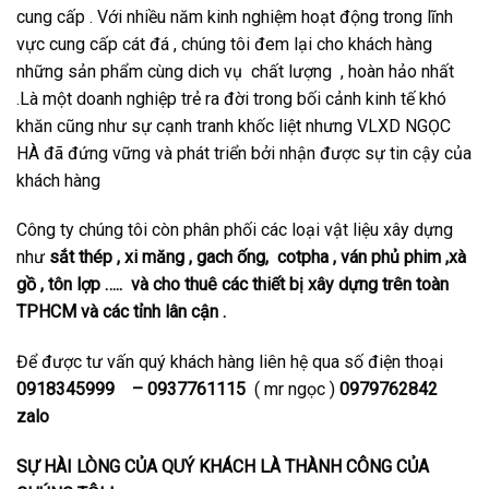
cung cấp . Với nhiều năm kinh nghiệm hoạt động trong lĩnh
vực cung cấp cát đá , chúng tôi đem lại cho khách hàng
những sản phẩm cùng dich vụ chất lượng , hoàn hảo nhất
.Là một doanh nghiệp trẻ ra đời trong bối cảnh kinh tế khó
khăn cũng như sự cạnh tranh khốc liệt nhưng VLXD NGỌC
HÀ đã đứng vững và phát triển bởi nhận được sự tin cậy của
khách hàng
Công ty chúng tôi còn phân phối các loại vật liệu xây dựng
như
sắt thép , xi măng , gach ống, cotpha , ván phủ phim ,xà
gồ , tôn lợp ….. và cho thuê các thiết bị xây dựng trên toàn
TPHCM và các tỉnh lân cận .
Để được tư vấn quý khách hàng liên hệ qua số điện thoại
0918345999 – 0937761115
( mr ngọc )
0979762842
zalo
SỰ HÀI LÒNG CỦA QUÝ KHÁCH LÀ THÀNH CÔNG CỦA