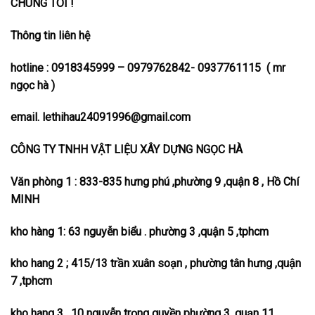
CHÚNG TÔI !
Thông tin liên hệ
hotline : 0918345999 – 0979762842- 0937761115 ( mr
ngọc hà )
email. lethihau24091996@gmail.com
CÔNG TY TNHH VẬT LIỆU XÂY DỰNG NGỌC HÀ
Văn phòng 1 : 833-835 hưng phú ,phường 9 ,quận 8 , Hồ Chí
MINH
kho hàng 1: 63 nguyễn biểu . phường 3 ,quận 5 ,tphcm
kho hang 2 ; 415/13 trần xuân soạn , phường tân hưng ,quận
7 ,tphcm
kho hang 3. 10 nguyễn trọng quyền phường 3 .quạn 11