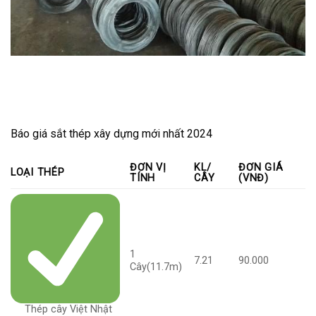
Báo giá sắt thép xây dựng mới nhất 2024
ĐƠN VỊ
KL/
ĐƠN GIÁ
LOẠI THÉP
TÍNH
CÂY
(VNĐ)
1
7.21
90.000
Cây(11.7m)
Thép cây Việt Nhật