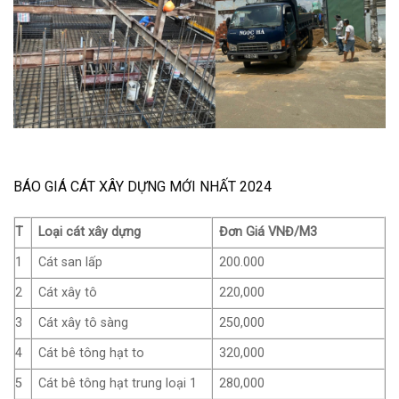
BÁO GIÁ CÁT XÂY DỰNG MỚI NHẤT 2024
T
Loại cát xây dựng
Đơn Giá VNĐ/M3
1
Cát san lấp
200.000
2
Cát xây tô
220,000
3
Cát xây tô sàng
250,000
4
Cát bê tông hạt to
320,000
5
Cát bê tông hạt trung loại 1
280,000