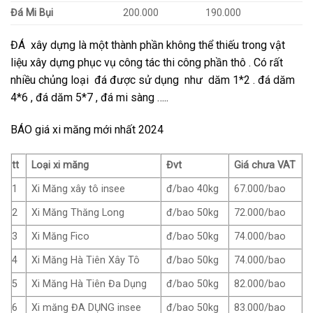
Đá Mi Bụi
200.000
190.000
ĐÁ xây dựng là một thành phần không thể thiếu trong vật
liệu xây dựng phục vụ công tác thi công phần thô . Có rất
nhiều chủng loại đá được sử dụng như dăm 1*2 . đá dăm
4*6 , đá dăm 5*7 , đá mi sàng …..
BÁO giá xi măng mới nhất 2024
tt
Loại xi măng
Đvt
Giá chưa VAT
1
Xi Măng xây tô insee
đ/bao 40kg
67.000/bao
2
Xi Măng Thăng Long
đ/bao 50kg
72.000/bao
3
Xi Măng Fico
đ/bao 50kg
74.000/bao
4
Xi Măng Hà Tiên Xây Tô
đ/bao 50kg
74.000/bao
5
Xi Măng Hà Tiên Đa Dụng
đ/bao 50kg
82.000/bao
6
Xi măng ĐA DỤNG insee
đ/bao 50kg
83.000/bao