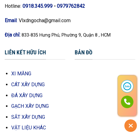
Hotline:
0918.345.999
-
0979762842
Email
:
Vlxdngocha@gmail.com
Địa chỉ:
833-835 Hưng Phú, Phường 9, Quận 8 , HCM
LIÊN KẾT HỮU ÍCH
BẢN ĐỒ
XI MĂNG
CÁT XÂY DỰNG
ĐÁ XÂY DỰNG
GẠCH XÂY DỰNG
SẮT XÂY DỰNG
VẬT LIỆU KHÁC